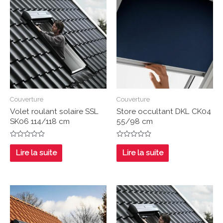
Couverture
Couverture
Volet roulant solaire SSL
Store occultant DKL CK04
SK06 114/118 cm
55/98 cm
Note
Note
0
0
Lire la suite
Lire la suite
sur
sur
5
5