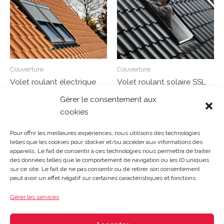
Couverture
Couverture
Volet roulant électrique
Volet roulant solaire SSL
SML UK08 134/140 cm
UK04 134/98 cm
Gérer le consentement aux
cookies
Note
Note
0
0
Lire la suite
Lire la suite
sur
sur
Pour offrir les meilleures expériences, nous utilisons des technologies
5
5
telles que les cookies pour stocker et/ou accéder aux informations des
appareils. Le fait de consentir à ces technologies nous permettra de traiter
des données telles que le comportement de navigation ou les ID uniques
sur ce site. Le fait de ne pas consentir ou de retirer son consentement
Gosset Matériaux 2023 © Tous droits réservés |
Mentions
peut avoir un effet négatif sur certaines caractéristiques et fonctions.
légales
|
CGV
|
Politique de confidentialité
|
Contact
| 03 21
48 40 08
Gérer les services
Du lundi au vendredi : 8h-12h30 | 14h-18h
Le samedi : 8h-12h