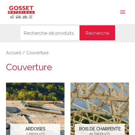
Aller
Recherche
Main
au
pour :
Men
contenu
Recherche
Accueil
/ Couverture
Couverture
ARDOISES
BOIS DE CHARPENTE
7 PRODUITS
65 PRODUITS