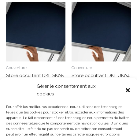
Couverture
Couverture
Store occultant DKL SK08
Store occultant DKL UK04
114/140 cm
134/98 cm
Gérer le consentement aux
cookies
Note
Note
0
0
Lire la suite
Lire la suite
sur
sur
Pour offrir les meilleures expériences, nous utilisons des technologies
5
5
telles que les cookies pour stocker et/ou accéder aux informations des
appareils. Le fait de consentir à ces technologies nous permettra de traiter
des données telles que le comportement de navigation ou les ID uniques
sur ce site. Le fait de ne pas consentir ou de retirer son consentement
Gosset Matériaux 2023 © Tous droits réservés |
Mentions
peut avoir un effet négatif sur certaines caractéristiques et fonctions.