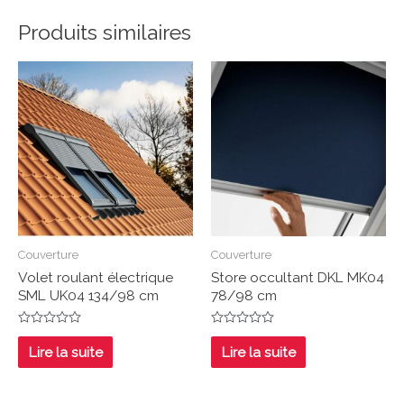
Produits similaires
Couverture
Couverture
Volet roulant électrique
Store occultant DKL MK04
SML UK04 134/98 cm
78/98 cm
Note
Note
0
0
Lire la suite
Lire la suite
sur
sur
5
5