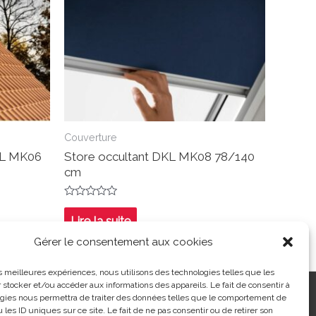
Couverture
SML MK06
Store occultant DKL MK08 78/140
cm
Note
0
Lire la suite
sur
5
Gérer le consentement aux cookies
les meilleures expériences, nous utilisons des technologies telles que les
 stocker et/ou accéder aux informations des appareils. Le fait de consentir à
ntialité
|
Contact
| 03 21 48 40 08
gies nous permettra de traiter des données telles que le comportement de
 les ID uniques sur ce site. Le fait de ne pas consentir ou de retirer son