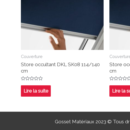
Couverture
Couvertur
Store occultant DKL SK08 114/140
Store oc
cm
cm
Note
Note
0
0
Lire la suite
Lire la s
sur
sur
5
5
Gosset Matériaux 2023 © Tous dro