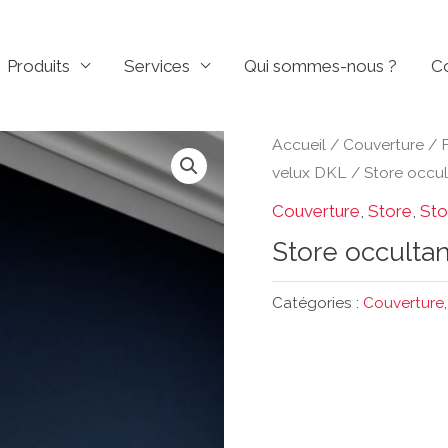
Produits
Services
Qui sommes-nous ?
C
Accueil
/
Couverture
/
velux DKL
/ Store occu
Couverture
,
Store
,
Sto
Store occulta
Catégories :
Couverture