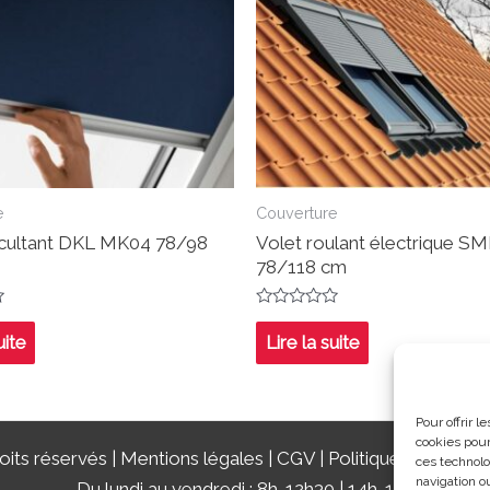
e
Couverture
cultant DKL MK04 78/98
Volet roulant électrique 
78/118 cm
Note
0
uite
Lire la suite
sur
5
Pour offrir 
cookies pour
its réservés |
Mentions légales
|
CGV
|
Politique de confide
ces technolo
navigation ou
Du lundi au vendredi : 8h-12h30 | 14h-18h