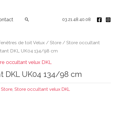
ontact
Rechercher
03.21.48.40.08
Fenêtres de toit Velux
/
Store
/
Store occultant
ltant DKL UK04 134/98 cm
re occultant velux DKL
nt DKL UK04 134/98 cm
,
Store
,
Store occultant velux DKL