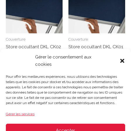
Couverture
Couverture
Store occultant DKL CK02
Store occultant DKL CK01
55/78 cm
55/70 cm
Gérer le consentement aux
cookies
Note
Note
0
0
Lire la suite
Lire la suite
sur
sur
Pour offrir les meilleures expériences, nous utilisons des technologies
5
5
telles que les cookies pour stocker et/ou accéder aux informations des
appareils. Le fait de consentir à ces technologies nous permettra de traiter
des données telles que le comportement de navigation ou les ID uniques
sur ce site. Le fait de ne pas consentir ou de retirer son consentement
Gosset Matériaux 2023 © Tous droits réservés |
Mentions
peut avoir un effet négatif sur certaines caractéristiques et fonctions.
légales
|
CGV
|
Politique de confidentialité
|
Contact
| 03 21
48 40 08
Gérer les services
Du lundi au vendredi : 8h-12h30 | 14h-18h
Le samedi : 8h-12h
Accepter