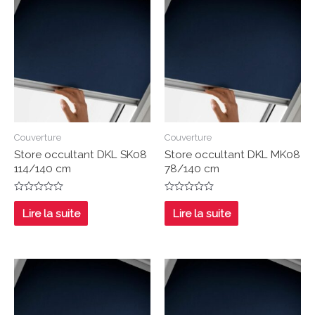
Couverture
Couverture
Store occultant DKL SK08
Store occultant DKL MK08
114/140 cm
78/140 cm
Note
Note
0
0
Lire la suite
Lire la suite
sur
sur
5
5