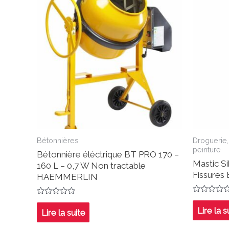
Bétonnières
Droguerie,
peinture
Bétonnière éléctrique BT PRO 170 –
Mastic Si
160 L – 0,7 W Non tractable
Fissures
HAEMMERLIN
Note
Note
0
0
Lire la s
Lire la suite
sur
sur
5
5