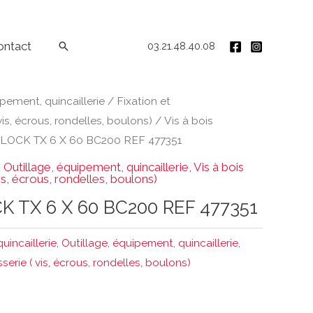
ontact
Rechercher
03.21.48.40.08
ipement, quincaillerie
/
Fixation et
 vis, écrous, rondelles, boulons)
/
Vis à bois
LOCK TX 6 X 60 BC200 REF 477351
,
Outillage, équipement, quincaillerie
,
Vis à bois
vis, écrous, rondelles, boulons)
K TX 6 X 60 BC200 REF 477351
quincaillerie
,
Outillage, équipement, quincaillerie
,
sserie ( vis, écrous, rondelles, boulons)