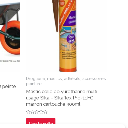
Droguerie, mastics, adhésifs, accessoires
peinture
 peinte
Mastic colle polyuréthanne multi-
usage Sika – Sikaflex Pro-11FC
marron cartouche 300ml
Note
0
Lire la suite
sur