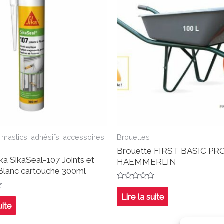
 mastics, adhésifs, accessoires
Brouettes
Brouette FIRST BASIC PRO
ka SikaSeal-107 Joints et
HAEMMERLIN
 Blanc cartouche 300ml
Note
0
Lire la suite
sur
uite
5