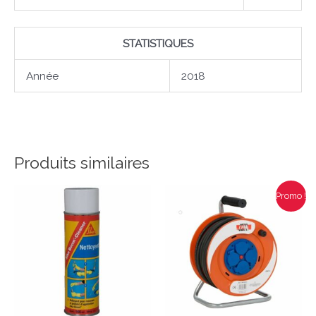
STATISTIQUES
Année
2018
Produits similaires
Le
Le
Promo !
prix
prix
initial
actuel
était :
est :
49,90€.
39,90€.