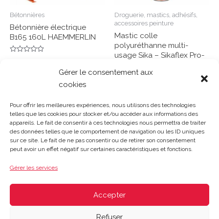
Bétonnières
Droguerie, mastics, adhésifs,
accessoires peinture
Bétonnière électrique
Mastic colle
B165 160L HAEMMERLIN
polyuréthanne multi-
usage Sika – Sikaflex Pro-
Note
11FC Noir cartouche 300ml
0
Lire la suite
Gérer le consentement aux
sur
5
cookies
Note
0
Lire la suite
sur
Pour offrir les meilleures expériences, nous utilisons des technologies
5
telles que les cookies pour stocker et/ou accéder aux informations des
appareils. Le fait de consentir à ces technologies nous permettra de traiter
des données telles que le comportement de navigation ou les ID uniques
sur ce site. Le fait de ne pas consentir ou de retirer son consentement
Gosset Matériaux 2023 © Tous droits réservés |
Mentions
peut avoir un effet négatif sur certaines caractéristiques et fonctions.
légales
|
CGV
|
Politique de confidentialité
|
Contact
| 03 21
48 40 08
Gérer les services
Du lundi au vendredi : 8h-12h30 | 14h-18h
Le samedi : 8h-12h
Accepter
Refuser