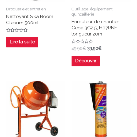
Droguerie et entretien
Outillage, équipement,
quincaillerie
Nettoyant Sika Boom
Enrouleur de chantier –
Cleaner 500ml
Ceba 3G2.5, H07RNF –
longueur 20m
Note
0
Lire la suite
sur
Note
49,90
€
39,90
€
5
0
sur
5
Découvrir