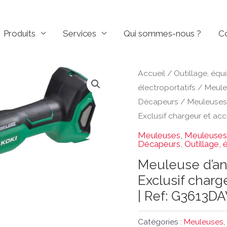
Produits
Services
Qui sommes-nous ?
C
Accueil
/
Outillage, équ
électroportatifs
/
Meule
Décapeurs
/
Meuleuses
Exclusif chargeur et ac
Meuleuses
,
Meuleuses 
Décapeurs
,
Outillage, 
Meuleuse d’ang
Exclusif charg
| Ref: G3613D
Catégories :
Meuleuses
,