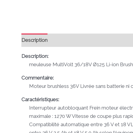
Description
Avis (0)
Description:
meuleuse MultiVolt 36/18V Ø125 Li-ion Brushle
Commentaire:
Moteur brushless 36V Livrée sans batterie ni 
Caractéristiques:
Interrupteur autobloquant Frein moteur élect
maximale : 1270 W Vitesse de coupe plus rapi
Compatibilité automatique entre 36 V et 18 V
entre 36 V 2.5 Ah et 18 V 5.0 Ah selon l’équipem