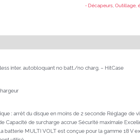
- Décapeurs
,
Outillage, 
ss inter. autobloquant no batt./no charg. – HitCase
chargeur
rique : arrêt du disque en moins de 2 seconde Réglage de v
de Capacité de surcharge accrue Sécurité maximale Excelle
La batterie MULTI VOLT est conçue pour la gamme 18 V exi
ent utilisé