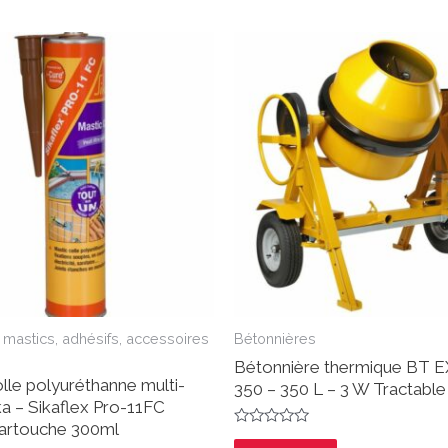
 mastics, adhésifs, accessoires
Bétonnières
Bétonnière thermique BT 
lle polyuréthanne multi-
350 – 350 L – 3 W Tractable
a – Sikaflex Pro-11FC
artouche 300ml
Note