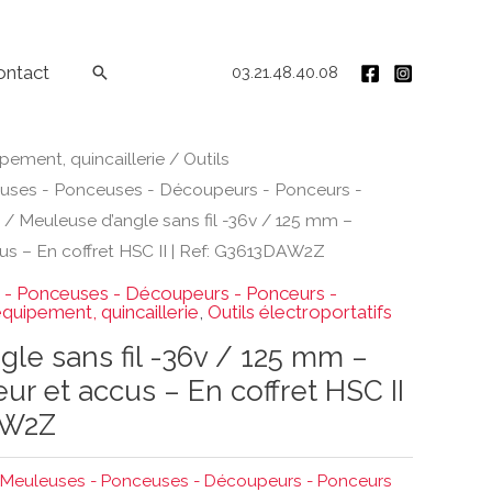
ontact
Rechercher
03.21.48.40.08
ipement, quincaillerie
/
Outils
uses - Ponceuses - Découpeurs - Ponceurs -
/ Meuleuse d’angle sans fil -36v / 125 mm –
cus – En coffret HSC II | Ref: G3613DAW2Z
- Ponceuses - Découpeurs - Ponceurs -
équipement, quincaillerie
,
Outils électroportatifs
le sans fil -36v / 125 mm –
eur et accus – En coffret HSC II
AW2Z
Meuleuses - Ponceuses - Découpeurs - Ponceurs