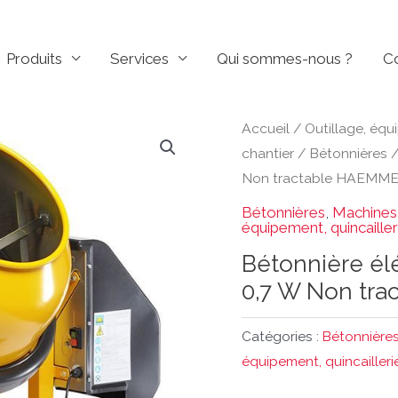
Produits
Services
Qui sommes-nous ?
C
Accueil
/
Outillage, équ
chantier
/
Bétonnières
/
Non tractable HAEMM
Bétonnières
,
Machines 
équipement, quincailler
Bétonnière él
0,7 W Non tr
Catégories :
Bétonnière
équipement, quincailleri