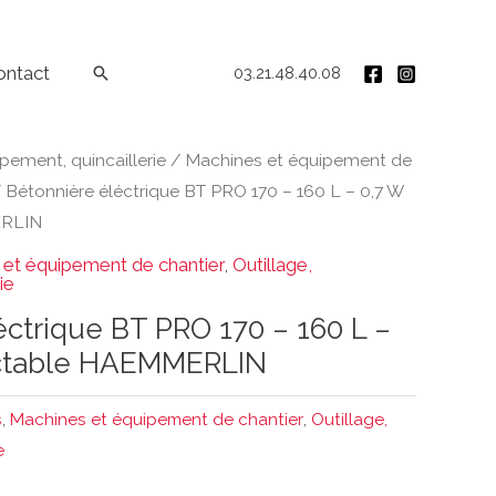
ontact
Rechercher
03.21.48.40.08
ipement, quincaillerie
/
Machines et équipement de
 Bétonnière éléctrique BT PRO 170 – 160 L – 0,7 W
ERLIN
et équipement de chantier
,
Outillage,
ie
éctrique BT PRO 170 – 160 L –
actable HAEMMERLIN
s
,
Machines et équipement de chantier
,
Outillage,
e