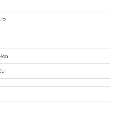
 dB
Non
Oui