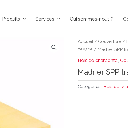
Produits
Services
Qui sommes-nous ?
C
Accueil
/
Couverture
/
75X225
/ Madrier SPP t
Bois de charpente
,
Cou
Madrier SPP t
Catégories :
Bois de ch