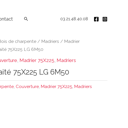
ontact
Rechercher
03.21.48.40.08
Bois de charpente
/
Madriers
/
Madrier
raité 75X225 LG 6M50
verture
,
Madrier 75X225
,
Madriers
raité 75X225 LG 6M50
arpente
,
Couverture
,
Madrier 75X225
,
Madriers