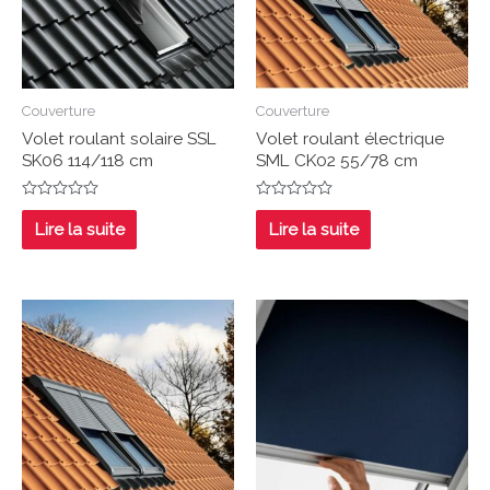
Couverture
Couverture
Volet roulant solaire SSL
Volet roulant électrique
SK06 114/118 cm
SML CK02 55/78 cm
Note
Note
0
0
Lire la suite
Lire la suite
sur
sur
5
5