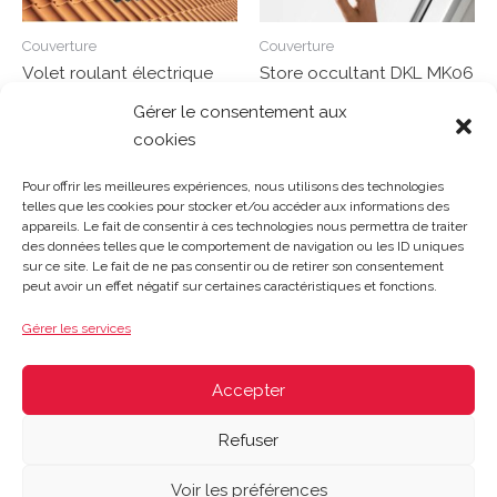
Couverture
Couverture
Volet roulant électrique
Store occultant DKL MK06
SML MK04 78/98 cm
78/118 cm
Gérer le consentement aux
cookies
Note
Note
0
0
Lire la suite
Lire la suite
sur
sur
Pour offrir les meilleures expériences, nous utilisons des technologies
5
5
telles que les cookies pour stocker et/ou accéder aux informations des
appareils. Le fait de consentir à ces technologies nous permettra de traiter
des données telles que le comportement de navigation ou les ID uniques
sur ce site. Le fait de ne pas consentir ou de retirer son consentement
Gosset Matériaux 2023 © Tous droits réservés |
Mentions
peut avoir un effet négatif sur certaines caractéristiques et fonctions.
légales
|
CGV
|
Politique de confidentialité
|
Contact
| 03 21
48 40 08
Gérer les services
Du lundi au vendredi : 8h-12h30 | 14h-18h
Le samedi : 8h-12h
Accepter
Refuser
Voir les préférences