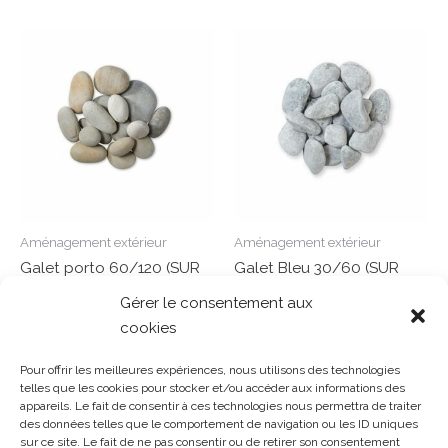
Aménagement extérieur
Aménagement extérieur
Galet porto 60/120 (SUR
Galet Bleu 30/60 (SUR
COMMANDE)
COMMANDE)
Gérer le consentement aux
cookies
Note
Note
0
0
Lire la suite
Lire la suite
sur
sur
Pour offrir les meilleures expériences, nous utilisons des technologies
5
5
telles que les cookies pour stocker et/ou accéder aux informations des
appareils. Le fait de consentir à ces technologies nous permettra de traiter
des données telles que le comportement de navigation ou les ID uniques
sur ce site. Le fait de ne pas consentir ou de retirer son consentement