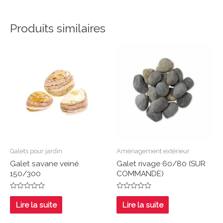
Produits similaires
Galets pour jardin
Aménagement extérieur
Galet savane veiné
Galet rivage 60/80 (SUR
150/300
COMMANDE)
Note
Note
0
0
Lire la suite
Lire la suite
sur
sur
5
5