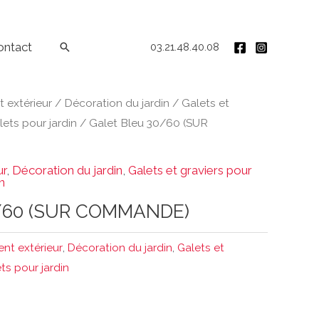
ontact
Rechercher
03.21.48.40.08
extérieur
/
Décoration du jardin
/
Galets et
lets pour jardin
/ Galet Bleu 30/60 (SUR
ur
,
Décoration du jardin
,
Galets et graviers pour
n
0/60 (SUR COMMANDE)
t extérieur
,
Décoration du jardin
,
Galets et
ts pour jardin