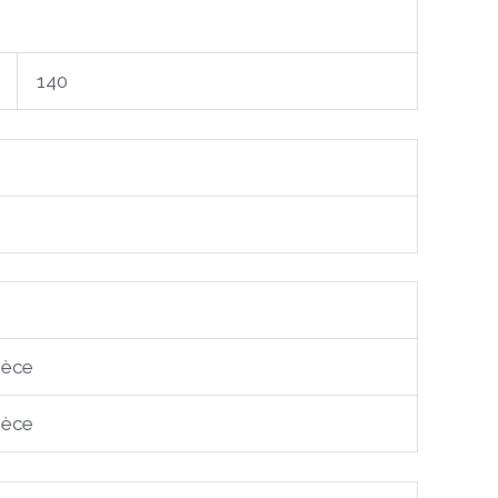
140
ièce
ièce