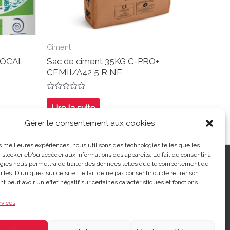
Ciment
ENOCAL
Sac de ciment 35KG C-PRO+
CEMII/A42,5 R NF
Note
0
Lire la suite
sur
5
Gérer le consentement aux cookies
les meilleures expériences, nous utilisons des technologies telles que les
 stocker et/ou accéder aux informations des appareils. Le fait de consentir à
ntialité
|
Contact
| 03 21 48 40 08
gies nous permettra de traiter des données telles que le comportement de
 les ID uniques sur ce site. Le fait de ne pas consentir ou de retirer son
 peut avoir un effet négatif sur certaines caractéristiques et fonctions.
rvices