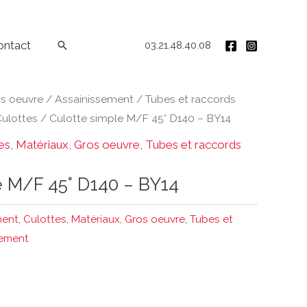
ontact
Rechercher
03.21.48.40.08
os oeuvre
/
Assainissement
/
Tubes et raccords
ulottes
/ Culotte simple M/F 45° D140 – BY14
es
,
Matériaux, Gros oeuvre
,
Tubes et raccords
e M/F 45° D140 – BY14
ment
,
Culottes
,
Matériaux, Gros oeuvre
,
Tubes et
sement