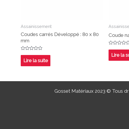
Assainissement
Assainiss
Coudes carrés Développé : 80 x 80
Coude na
mm
Note
0
Note
Lire la s
sur
0
Lire la suite
5
sur
5
Gosset Matériaux 2023 © Tous dro