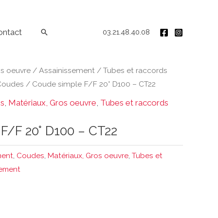
ontact
Rechercher
03.21.48.40.08
os oeuvre
/
Assainissement
/
Tubes et raccords
Coudes
/ Coude simple F/F 20° D100 – CT22
s
,
Matériaux, Gros oeuvre
,
Tubes et raccords
F/F 20° D100 – CT22
ment
,
Coudes
,
Matériaux, Gros oeuvre
,
Tubes et
sement