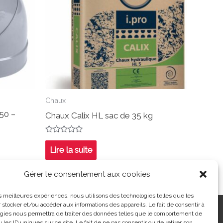
Chaux
50 –
Chaux Calix HL sac de 35 kg
Note
0
Lire la suite
sur
5
Gérer le consentement aux cookies
les meilleures expériences, nous utilisons des technologies telles que les
 stocker et/ou accéder aux informations des appareils. Le fait de consentir à
ntialité
|
Contact
| 03 21 48 40 08
gies nous permettra de traiter des données telles que le comportement de
 les ID uniques sur ce site. Le fait de ne pas consentir ou de retirer son