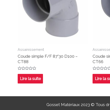
Assainissement
Assainiss
Coude simple F/F 87°30 D100 –
Coude si
CT88
CT66
Note
Note
0
0
Lire la suite
Lire la s
sur
sur
5
5
Gosset Matériaux 2023 © Tous dro