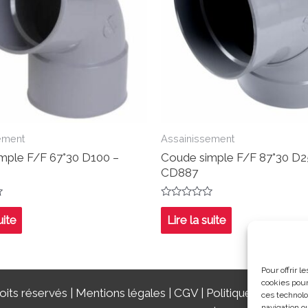
ement
Assainissement
mple F/F 67°30 D100 –
Coude simple F/F 87°30 D2
CD887
Note
0
uite
Lire la suite
sur
5
Pour offrir 
cookies pour
its réservés |
Mentions légales
|
CGV
|
Politique de confide
ces technolo
navigation ou