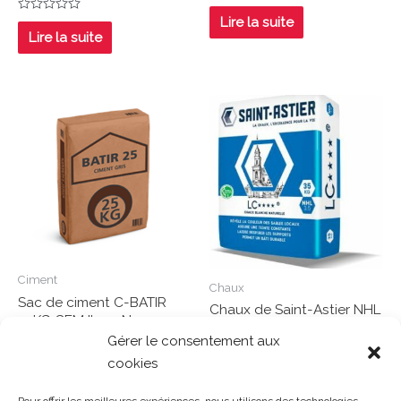
Note
0
Lire la suite
Note
sur
0
Lire la suite
5
sur
5
Ciment
Chaux
Sac de ciment C-BATIR
Chaux de Saint-Astier NHL
25KG CEM II 32,5N
3,5 blanche sac de 35 kg
Gérer le consentement aux
Note
cookies
Note
0
Lire la suite
0
Lire la suite
sur
sur
5