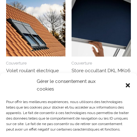
Couverture
Couverture
Volet roulant électrique
Store occultant DKL MK06
SML MK08 78/140 cm
78/118 cm
Gérer le consentement aux
cookies
Note
Note
0
0
Lire la suite
Lire la suite
sur
sur
Pour offrir les meilleures expériences, nous utilisons des technologies
5
5
telles que les cookies pour stocker et/ou accéder aux informations des
appareils. Le fait de consentir à ces technologies nous permettra de traiter
des données telles que le comportement de navigation ou les ID uniques
sur ce site. Le fait de ne pas consentir ou de retirer son consentement
Gosset Matériaux 2023 © Tous droits réservés |
Mentions
peut avoir un effet négatif sur certaines caractéristiques et fonctions.
légales
|
CGV
|
Politique de confidentialité
|
Contact
| 03 21