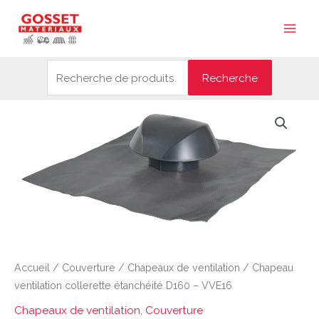
Aller
Recherche
Main
au
pour :
Men
contenu
Recherche
Accueil
/
Couverture
/
Chapeaux de ventilation
/ Chapeau
ventilation collerette étanchéité D160 – VVE16
Chapeaux de ventilation
,
Couverture