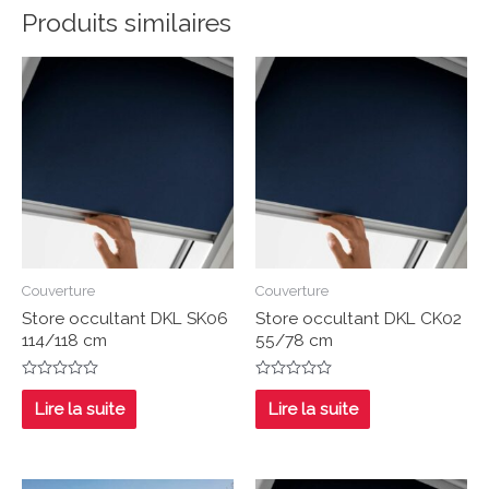
Produits similaires
Couverture
Couverture
Store occultant DKL SK06
Store occultant DKL CK02
114/118 cm
55/78 cm
Note
Note
0
0
Lire la suite
Lire la suite
sur
sur
5
5