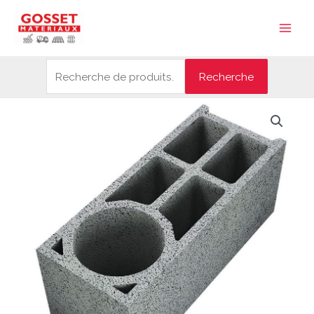
Aller
Recherche
Main
au
pour :
Men
contenu
Recherche