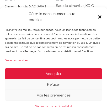
Sac de ciment 25KG C-
Ciment fondu SAC 25KG
PRO+ CEMII/A 42,5R NF
Gérer le consentement aux
Note
cookies
0
Lire la suite
Note
sur
0
Lire la suite
5
sur
Pour offrir les meilleures expériences, nous utilisons des technologies
5
telles que les cookies pour stocker et/ou accéder aux informations des
appareils. Le fait de consentir à ces technologies nous permettra de traiter
des données telles que le comportement de navigation ou les ID uniques
sur ce site. Le fait de ne pas consentir ou de retirer son consentement
Gosset Matériaux 2023 © Tous droits réservés |
Mentions
peut avoir un effet négatif sur certaines caractéristiques et fonctions.
légales
|
CGV
|
Politique de confidentialité
|
Contact
| 03 21
48 40 08
Gérer les services
Du lundi au vendredi : 8h-12h30 | 14h-18h
Le samedi : 8h-12h
Accepter
Refuser
Voir les préférences
Déclaration de confidentialité