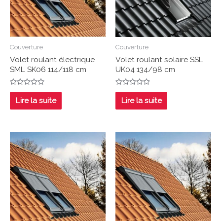
Couverture
Couverture
Volet roulant électrique
Volet roulant solaire SSL
SML SK06 114/118 cm
UK04 134/98 cm
Note
Note
0
0
Lire la suite
Lire la suite
sur
sur
5
5