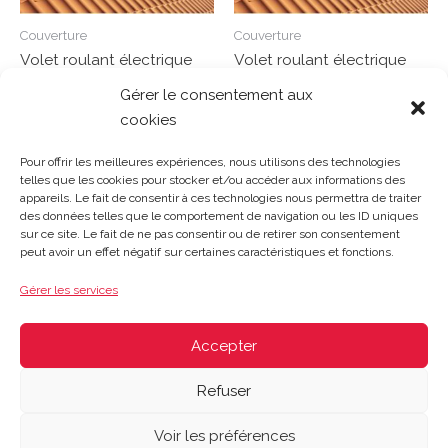
Couverture
Couverture
Volet roulant électrique
Volet roulant électrique
SML MK04 78/98 cm
SML MK06 78/118 cm
Gérer le consentement aux
cookies
Note
Note
0
0
Lire la suite
Lire la suite
sur
sur
Pour offrir les meilleures expériences, nous utilisons des technologies
5
5
telles que les cookies pour stocker et/ou accéder aux informations des
appareils. Le fait de consentir à ces technologies nous permettra de traiter
des données telles que le comportement de navigation ou les ID uniques
sur ce site. Le fait de ne pas consentir ou de retirer son consentement
Gosset Matériaux 2023 © Tous droits réservés |
Mentions
peut avoir un effet négatif sur certaines caractéristiques et fonctions.
légales
|
CGV
|
Politique de confidentialité
|
Contact
| 03 21
48 40 08
Gérer les services
Du lundi au vendredi : 8h-12h30 | 14h-18h
Le samedi : 8h-12h
Accepter
Refuser
Voir les préférences