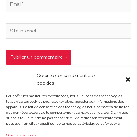
Site
Internet
Ce site utilise Akismet pour réduire les indésirables.
En
Gérer le consentement aux
savoir plus sur la façon dont les données de vos
cookies
commentaires sont traitées
.
Pour offrir les meilleures expériences, nous utilisons des technologies
telles que les cookies pour stocker et/ou accéder aux informations des
appareils. Le fait de consentir à ces technologies nous permettra de traiter
des données telles que le comportement de navigation ou les ID uniques
sur ce site. Le fait de ne pas consentir ou de retirer son consentement
Gosset Matériaux 2023 © Tous droits réservés |
Mentions
peut avoir un effet négatif sur certaines caractéristiques et fonctions.
légales
|
CGV
|
Politique de confidentialité
|
Contact
| 03 21
48 40 08
Gérer les services