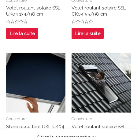
Couverture
Couverture
Volet roulant solaire SSL
Volet roulant solaire SSL
UK04 134/98 cm
CK04 55/98 cm
Note
Note
0
0
Lire la suite
Lire la suite
sur
sur
5
5
Couverture
Couverture
Store occultant DKL CK04
Volet roulant solaire SSL
55/98 cm
CK04 55/98 cm