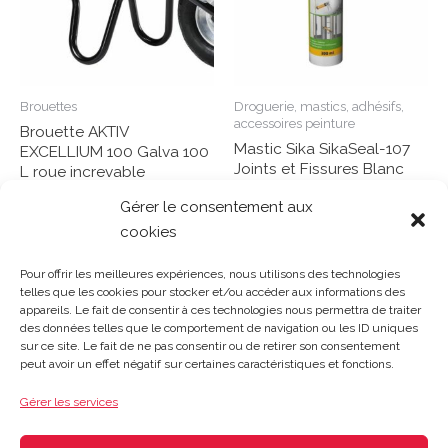
Brouettes
Droguerie, mastics, adhésifs,
accessoires peinture
Brouette AKTIV
Mastic Sika SikaSeal-107
EXCELLIUM 100 Galva 100
Joints et Fissures Blanc
L roue increvable
cartouche 300ml
HAEMMERLIN
Gérer le consentement aux
cookies
Note
Note
0
Lire la suite
0
Lire la suite
sur
sur
5
Pour offrir les meilleures expériences, nous utilisons des technologies
5
telles que les cookies pour stocker et/ou accéder aux informations des
appareils. Le fait de consentir à ces technologies nous permettra de traiter
des données telles que le comportement de navigation ou les ID uniques
sur ce site. Le fait de ne pas consentir ou de retirer son consentement
Gosset Matériaux 2023 © Tous droits réservés |
Mentions
peut avoir un effet négatif sur certaines caractéristiques et fonctions.
légales
|
CGV
|
Politique de confidentialité
|
Contact
| 03 21
48 40 08
Gérer les services
Du lundi au vendredi : 8h-12h30 | 14h-18h