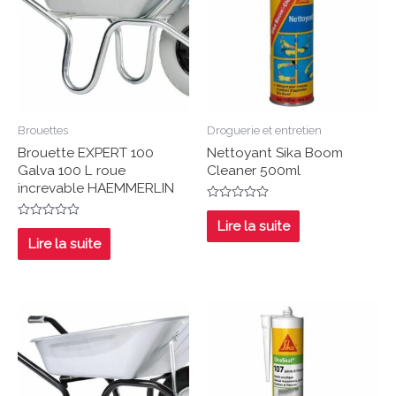
Brouettes
Droguerie et entretien
Brouette EXPERT 100
Nettoyant Sika Boom
Galva 100 L roue
Cleaner 500ml
increvable HAEMMERLIN
Note
0
Lire la suite
Note
sur
0
Lire la suite
5
sur
5