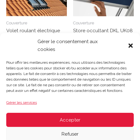
Couverture
Couverture
Volet roulant électrique
Store occultant DKL UK08
SML MK06 78/118 cm
134/140 cm
Gérer le consentement aux
cookies
Note
Note
0
0
Lire la suite
Lire la suite
sur
sur
Pour offrir les meilleures expériences, nous utilisons des technologies
5
5
telles que les cookies pour stocker et/ou accéder aux informations des
appareils. Le fait de consentir à ces technologies nous permettra de traiter
des données telles que le comportement de navigation ou les ID uniques
sur ce site. Le fait de ne pas consentir ou de retirer son consentement
Gosset Matériaux 2023 © Tous droits réservés |
Mentions
peut avoir un effet négatif sur certaines caractéristiques et fonctions.
légales
|
CGV
|
Politique de confidentialité
|
Contact
| 03 21
48 40 08
Gérer les services
Du lundi au vendredi : 8h-12h30 | 14h-18h
Le samedi : 8h-12h
Accepter
Refuser