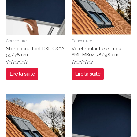
Couverture
Couverture
Store occultant DKL CK02
Volet roulant électrique
55/78 cm
SML MK04 78/98 cm
Note
Note
0
0
Lire la suite
Lire la suite
sur
sur
5
5