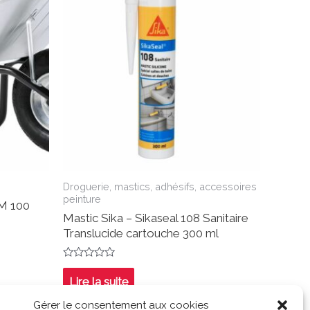
Droguerie, mastics, adhésifs, accessoires
peinture
M 100
Mastic Sika – Sikaseal 108 Sanitaire
Translucide cartouche 300 ml
Note
0
Lire la suite
sur
5
Gérer le consentement aux cookies