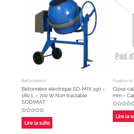
Bétonnières
Fixation et
Bétonnière éléctrique SD-MIX 190 –
Clous cal
180 L – 700 W Non tractable
mm – Car
SODIMAT
Note
0
Lire la s
Note
sur
0
Lire la suite
5
sur
5