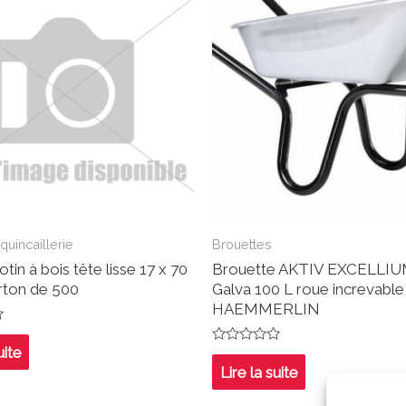
 quincaillerie
Brouettes
otin à bois tête lisse 17 x 70
Brouette AKTIV EXCELLIU
ton de 500
Galva 100 L roue increvable
HAEMMERLIN
uite
Note
0
Lire la suite
sur
5