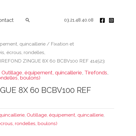
ontact
Rechercher
03.21.48.40.08
ipement, quincaillerie
/
Fixation et
vis, écrous, rondelles,
TIREFOND ZINGUE 8X 60 BCBV100 REF 414523
,
Outillage, équipement, quincaillerie
,
Tirefonds
,
rondelles, boulons)
GUE 8X 60 BCBV100 REF
quincaillerie
,
Outillage, équipement, quincaillerie
,
, écrous, rondelles, boulons)