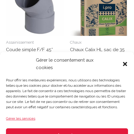
Assainissement
Chaux
Coude simple F/F 45°
Chaux Calix HL sac de 35
D100 – CT44
kg
Gérer le consentement aux
cookies
Note
Note
0
0
Lire la suite
Lire la suite
sur
sur
Pour offrir les meilleures expériences, nous utilisons des technologies
5
5
telles que les cookies pour stocker et/ou accéder aux informations des
appareils. Le fait de consentir à ces technologies nous permettra de traiter
des données telles que le comportement de navigation ou les ID uniques
sur ce site. Le fait de ne pas consentir ou de retirer son consentement
Gosset Matériaux 2023 © Tous droits réservés |
Mentions
peut avoir un effet négatif sur certaines caractéristiques et fonctions.
légales
|
CGV
|
Politique de confidentialité
|
Contact
| 03 21
48 40 08
Gérer les services
Du lundi au vendredi : 8h-12h30 | 14h-18h
Le samedi : 8h-12h