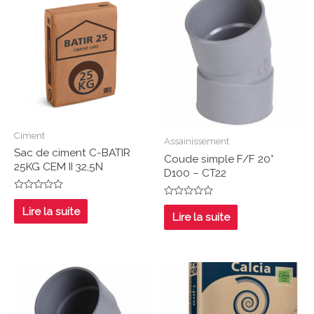
Ciment
Assainissement
Sac de ciment C-BATIR
Coude simple F/F 20°
25KG CEM II 32,5N
D100 – CT22
Note
Note
0
Lire la suite
0
Lire la suite
sur
sur
5
5