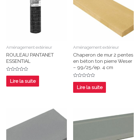
Aménagement extérieur
Aménagement extérieur
ROULEAU PANTANET
Chaperon de mur 2 pentes
ESSENTIAL
en béton ton pierre Weser
– 99/25/ep. 4 cm
Note
0
Lire la suite
Note
sur
0
Lire la suite
5
sur
5