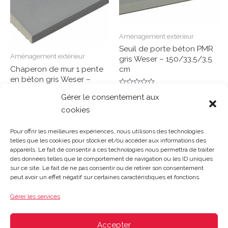
Aménagement extérieur
Seuil de porte béton PMR
Aménagement extérieur
gris Weser – 150/33,5/3,5
Chaperon de mur 1 pente
cm
en béton gris Weser –
49/28/4 cm
Note
Gérer le consentement aux
0
Lire la suite
sur
cookies
5
Note
0
Lire la suite
sur
Pour offrir les meilleures expériences, nous utilisons des technologies
5
telles que les cookies pour stocker et/ou accéder aux informations des
appareils. Le fait de consentir à ces technologies nous permettra de traiter
des données telles que le comportement de navigation ou les ID uniques
sur ce site. Le fait de ne pas consentir ou de retirer son consentement
Gosset Matériaux 2023 © Tous droits réservés |
Mentions
peut avoir un effet négatif sur certaines caractéristiques et fonctions.
légales
|
CGV
|
Politique de confidentialité
|
Contact
| 03 21
48 40 08
Gérer les services
Du lundi au vendredi : 8h-12h30 | 14h-18h
Le samedi : 8h-12h
Accepter