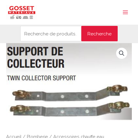
Aller
Recherche
Main
au
pour :
Men
contenu
Recherche
Accueil
/
Plomberie
/
Accessoires chauffe eau,