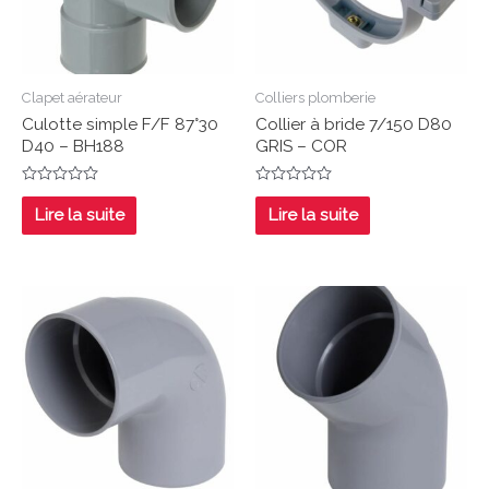
Clapet aérateur
Colliers plomberie
Culotte simple F/F 87°30
Collier à bride 7/150 D80
D40 – BH188
GRIS – COR
Note
Note
0
0
Lire la suite
Lire la suite
sur
sur
5
5