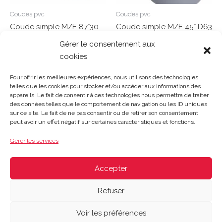
Coudes pvc
Coudes pvc
Coude simple M/F 87°30
Coude simple M/F 45° D63
D63 – CL8
– CL4
Gérer le consentement aux
cookies
Note
Note
0
0
Lire la suite
Lire la suite
sur
sur
Pour offrir les meilleures expériences, nous utilisons des technologies
5
5
telles que les cookies pour stocker et/ou accéder aux informations des
appareils. Le fait de consentir à ces technologies nous permettra de traiter
des données telles que le comportement de navigation ou les ID uniques
sur ce site. Le fait de ne pas consentir ou de retirer son consentement
Gosset Matériaux 2023 © Tous droits réservés |
Mentions
peut avoir un effet négatif sur certaines caractéristiques et fonctions.
légales
|
CGV
|
Politique de confidentialité
|
Contact
| 03 21
48 40 08
Gérer les services
Du lundi au vendredi : 8h-12h30 | 14h-18h
Le samedi : 8h-12h
Accepter
Refuser
Voir les préférences