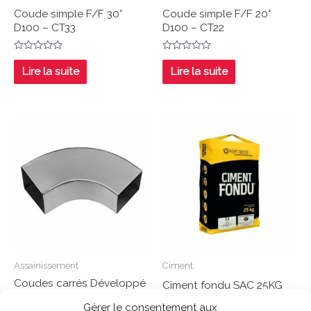
Coude simple F/F 30°
Coude simple F/F 20°
D100 – CT33
D100 – CT22
Note
Note
0
0
Lire la suite
Lire la suite
sur
sur
5
5
Assainissement
Ciment
Coudes carrés Développé
Ciment fondu SAC 25KG
: 80 x 80 mm
Gérer le consentement aux