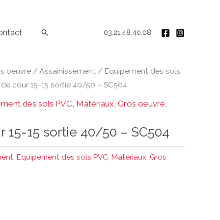
ontact
Rechercher
03.21.48.40.08
os oeuvre
/
Assainissement
/
Equipement des sols
de cour 15-15 sortie 40/50 – SC504
ement des sols PVC
,
Matériaux, Gros oeuvre
,
r 15-15 sortie 40/50 – SC504
ment
,
Equipement des sols PVC
,
Matériaux, Gros