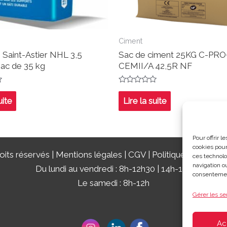
Ciment
 Saint-Astier NHL 3,5
Sac de ciment 25KG C-PRO
sac de 35 kg
CEMII/A 42,5R NF
Note
0
uite
Lire la suite
sur
5
Pour offrir 
cookies pour
its réservés |
Mentions légales
|
CGV
|
Politique de confide
ces technolo
navigation ou
Du lundi au vendredi : 8h-12h30 | 14h-18h
consentement
Le samedi : 8h-12h
Gérer les se
Ac