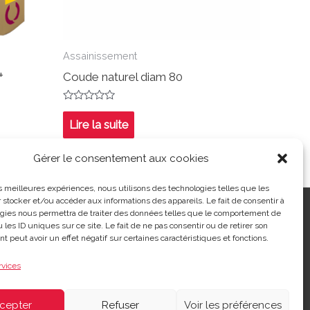
Assainissement
+
Coude naturel diam 80
Note
0
Lire la suite
sur
5
Gérer le consentement aux cookies
les meilleures expériences, nous utilisons des technologies telles que les
 stocker et/ou accéder aux informations des appareils. Le fait de consentir à
ntialité
|
Contact
| 03 21 48 40 08
gies nous permettra de traiter des données telles que le comportement de
 les ID uniques sur ce site. Le fait de ne pas consentir ou de retirer son
 peut avoir un effet négatif sur certaines caractéristiques et fonctions.
rvices
cepter
Refuser
Voir les préférences