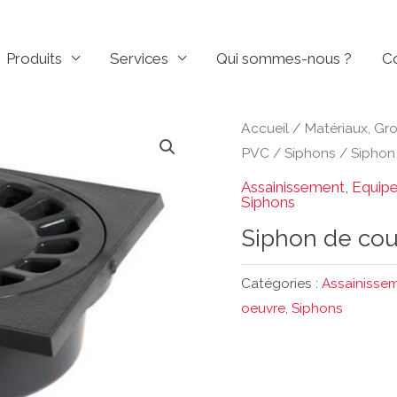
Produits
Services
Qui sommes-nous ?
C
Accueil
/
Matériaux, Gr
PVC
/
Siphons
/ Siphon 
Assainissement
,
Equip
Siphons
Siphon de cou
Catégories :
Assainisse
oeuvre
,
Siphons