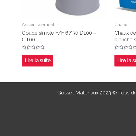
Assainissement
Chaux
Coude simple F/F 67°30 D100 –
Chaux de
CT66
blanche 
Note
Note
0
0
Lire la suite
Lire la s
sur
sur
5
5
Gosset Matériaux 2023 © Tous dro