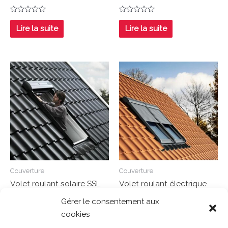
Note
Note
0
0
Lire la suite
Lire la suite
sur
sur
5
5
Couverture
Couverture
Volet roulant solaire SSL
Volet roulant électrique
UK04 134/98 cm
SML CK04 55/98 cm
Gérer le consentement aux
cookies
Note
Note
0
0
Lire la suite
Lire la suite