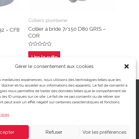
Colliers plomberie
Collier à bride 7/150 D80 GRIS –
32 – CF8
COR
Note
0
Lire la suite
sur
5
Gérer le consentement aux cookies
les meilleures expériences, nous utilisons des technologies telles que les
 stocker et/ou accéder aux informations des appareils. Le fait de consentir à
ntialité
|
Contact
| 03 21 48 40 08
gies nous permettra de traiter des données telles que le comportement de
 les ID uniques sur ce site. Le fait de ne pas consentir ou de retirer son
 peut avoir un effet négatif sur certaines caractéristiques et fonctions.
rvices
cepter
Refuser
Voir les préférences