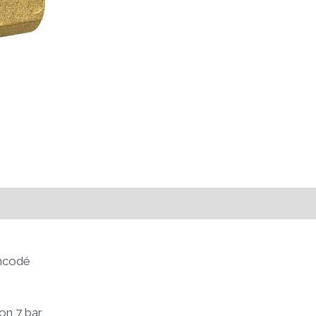
ncodé
ion 7 bar