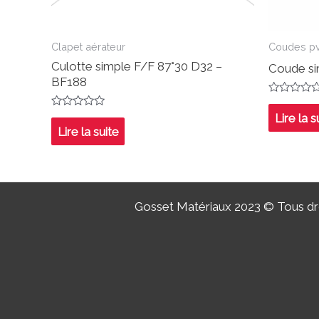
Clapet aérateur
Coudes p
Culotte simple F/F 87°30 D32 –
Coude si
BF188
Note
0
Note
Lire la s
sur
0
Lire la suite
5
sur
5
Gosset Matériaux 2023 © Tous dro