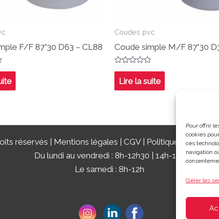
vc
Coudes pvc
mple F/F 87°30 D63 – CL88
Coude simple M/F 87°30 D
Note
0
uite
Lire la suite
sur
5
Pour offrir 
cookies pour
its réservés |
Mentions légales
|
CGV
|
Politique de confide
ces technolo
navigation ou
Du lundi au vendredi : 8h-12h30 | 14h-18h
consentement
Le samedi : 8h-12h
Gérer les se
Ac