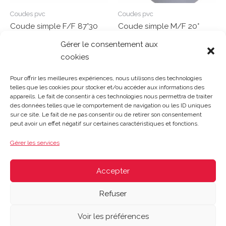
Coudes pvc
Coudes pvc
Coude simple F/F 87°30
Coude simple M/F 20°
D63 – CL88
D50 – CJ2
Gérer le consentement aux
cookies
Note
Note
0
0
Lire la suite
Lire la suite
sur
sur
Pour offrir les meilleures expériences, nous utilisons des technologies
5
5
telles que les cookies pour stocker et/ou accéder aux informations des
appareils. Le fait de consentir à ces technologies nous permettra de traiter
des données telles que le comportement de navigation ou les ID uniques
sur ce site. Le fait de ne pas consentir ou de retirer son consentement
Gosset Matériaux 2023 © Tous droits réservés |
Mentions
peut avoir un effet négatif sur certaines caractéristiques et fonctions.
légales
|
CGV
|
Politique de confidentialité
|
Contact
| 03 21
48 40 08
Gérer les services
Du lundi au vendredi : 8h-12h30 | 14h-18h
Le samedi : 8h-12h
Accepter
Refuser
Voir les préférences