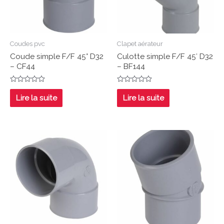
Coudes pvc
Clapet aérateur
Coude simple F/F 45° D32
Culotte simple F/F 45′ D32
– CF44
– BF144
Note
Note
0
0
Lire la suite
Lire la suite
sur
sur
5
5