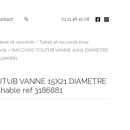
ontact
Rechercher
03.21.48.40.08
ubes et raccords
/
Tubes et raccords pour
rds
/ RACCORD TOUTUB VANNE 15X21 DIAMETRE
 3186881
TUB VANNE 15X21 DIAMETRE
chable ref 3186881