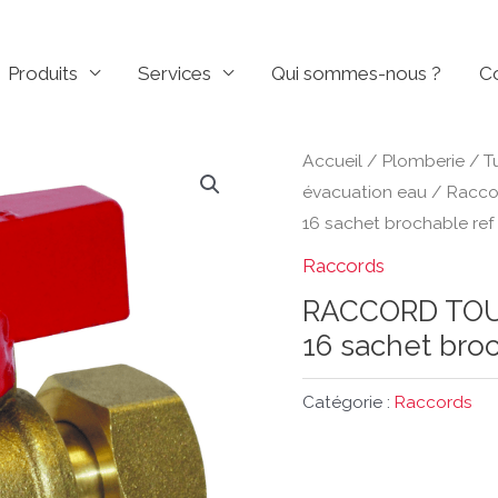
Produits
Services
Qui sommes-nous ?
C
Accueil
/
Plomberie
/
T
évacuation eau
/
Racco
16 sachet brochable ref
Raccords
RACCORD TOU
16 sachet bro
Catégorie :
Raccords