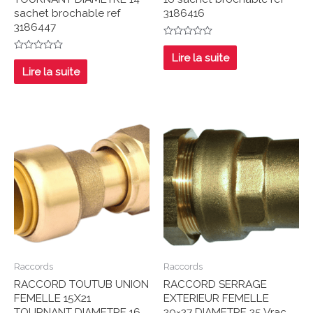
sachet brochable ref
3186416
3186447
Note
0
Lire la suite
Note
sur
0
Lire la suite
5
sur
5
Raccords
Raccords
RACCORD TOUTUB UNION
RACCORD SERRAGE
FEMELLE 15X21
EXTERIEUR FEMELLE
TOURNANT DIAMETRE 16
20×27 DIAMETRE 25 Vrac