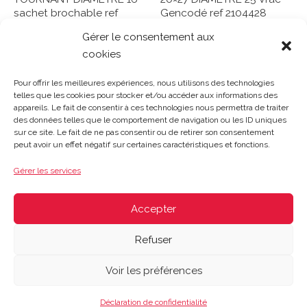
sachet brochable ref
Gencodé ref 2104428
3186454
Gérer le consentement aux
Note
0
cookies
Lire la suite
Note
sur
0
Lire la suite
5
sur
Pour offrir les meilleures expériences, nous utilisons des technologies
5
telles que les cookies pour stocker et/ou accéder aux informations des
appareils. Le fait de consentir à ces technologies nous permettra de traiter
des données telles que le comportement de navigation ou les ID uniques
sur ce site. Le fait de ne pas consentir ou de retirer son consentement
Gosset Matériaux 2023 © Tous droits réservés |
Mentions
peut avoir un effet négatif sur certaines caractéristiques et fonctions.
légales
|
CGV
|
Politique de confidentialité
|
Contact
| 03 21
48 40 08
Gérer les services
Du lundi au vendredi : 8h-12h30 | 14h-18h
Le samedi : 8h-12h
Accepter
Refuser
Voir les préférences
Déclaration de confidentialité