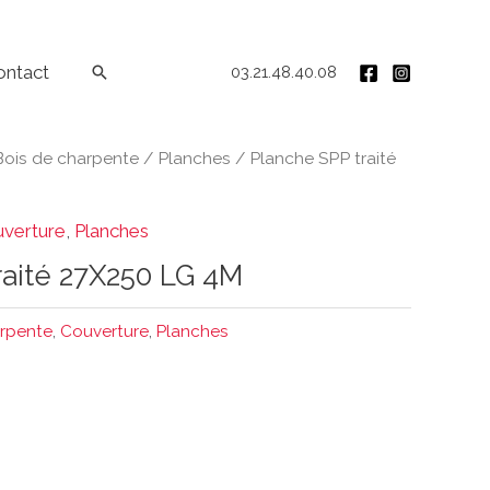
ontact
Rechercher
03.21.48.40.08
Bois de charpente
/
Planches
/ Planche SPP traité
verture
,
Planches
raité 27X250 LG 4M
arpente
,
Couverture
,
Planches