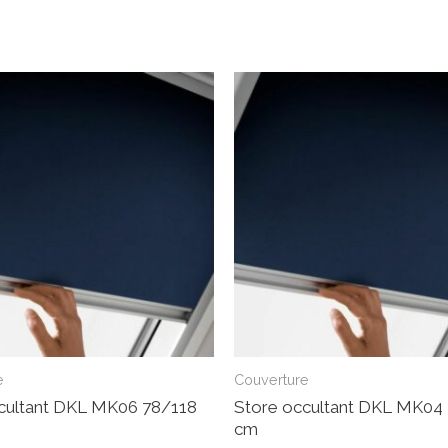
e
Couverture
cultant DKL MK06 78/118
Store occultant DKL MK04
cm