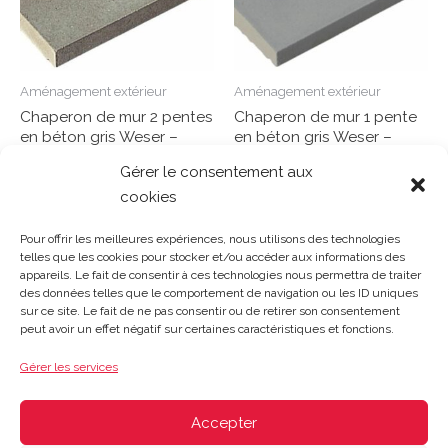
Aménagement extérieur
Aménagement extérieur
Chaperon de mur 2 pentes
Chaperon de mur 1 pente
en béton gris Weser –
en béton gris Weser –
49/45/4,2+6,1 cm
49/28/4 cm
Gérer le consentement aux
cookies
Note
Note
0
0
Lire la suite
Lire la suite
sur
sur
Pour offrir les meilleures expériences, nous utilisons des technologies
5
5
telles que les cookies pour stocker et/ou accéder aux informations des
appareils. Le fait de consentir à ces technologies nous permettra de traiter
des données telles que le comportement de navigation ou les ID uniques
sur ce site. Le fait de ne pas consentir ou de retirer son consentement
Gosset Matériaux 2023 © Tous droits réservés |
Mentions
peut avoir un effet négatif sur certaines caractéristiques et fonctions.
légales
|
CGV
|
Politique de confidentialité
|
Contact
| 03 21
48 40 08
Gérer les services
Du lundi au vendredi : 8h-12h30 | 14h-18h
Le samedi : 8h-12h
Accepter