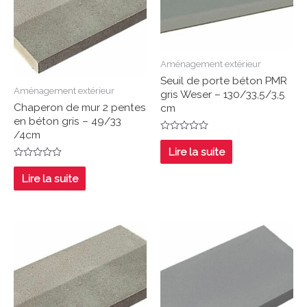
Aménagement extérieur
Seuil de porte béton PMR
Aménagement extérieur
gris Weser – 130/33,5/3,5
Chaperon de mur 2 pentes
cm
en béton gris – 49/33
/4cm
Note
0
Lire la suite
sur
Note
5
0
Lire la suite
sur
5