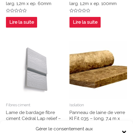
larg. 1,2m x ep. 60mm
larg. 1,2m x ep. 100mm
Note
Note
0
0
Lire la suite
Lire la suite
sur
sur
5
5
Fibres ciment
Isolation
Lame de bardage fibre
Panneau de laine de verre
ciment Cédral Lap relief –
KI Fit 035 – long. 7,4 m x
Tous coloris
larg. 1,2m x ep. 100mm
Gérer le consentement aux