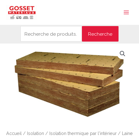
Aller
Recherche
Main
au
pour :
Men
contenu
Recherche
Accueil
/
Isolation
/
Isolation thermique par l'intérieur
/
Laine