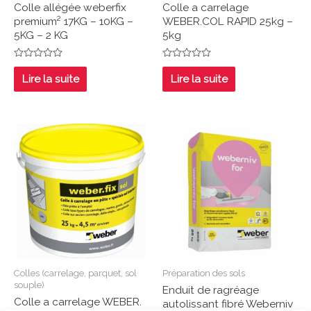
Colle allégée weberfix
Colle a carrelage
premium² 17KG – 10KG –
WEBER.COL RAPID 25kg –
5KG – 2 KG
5kg
Note
Note
0
0
Lire la suite
Lire la suite
sur
sur
5
5
Colles (carrelage, parquet, sol
Préparation des sols
souple)
Enduit de ragréage
Colle a carrelage WEBER.
autolissant fibré Weberniv