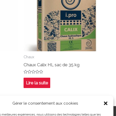
Chaux
Chaux Calix HL sac de 35 kg
Note
0
Lire la suite
sur
5
Gérer le consentement aux cookies
ntialité
|
Contact
| 03 21 48 40 08
les meilleures expériences, nous utilisons des technologies telles que les