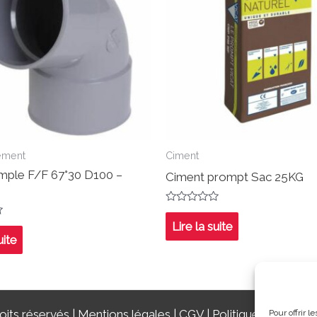
ement
Ciment
mple F/F 67°30 D100 –
Ciment prompt Sac 25KG
Note
0
Lire la suite
sur
uite
5
its réservés |
Mentions légales
|
CGV
|
Politique de confide
Pour offrir 