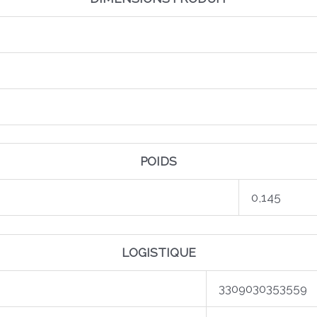
POIDS
0,145
LOGISTIQUE
3309030353559