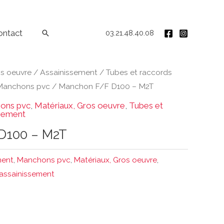
ontact
Rechercher
03.21.48.40.08
os oeuvre
/
Assainissement
/
Tubes et raccords
Manchons pvc
/ Manchon F/F D100 – M2T
ons pvc
,
Matériaux, Gros oeuvre
,
Tubes et
ssement
D100 – M2T
ment
,
Manchons pvc
,
Matériaux, Gros oeuvre
,
 assainissement