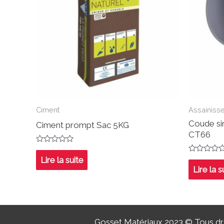
Ciment
Assainiss
Coude si
Ciment prompt Sac 5KG
CT66
Note
0
Note
Lire la suite
sur
0
Lire la s
5
sur
5
Gosset Matériaux 2023 © Tous dro