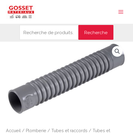
Aller
Recherche
Main
au
pour :
Men
contenu
Recherche
Accueil
/
Plomberie
/
Tubes et raccords
/
Tubes et