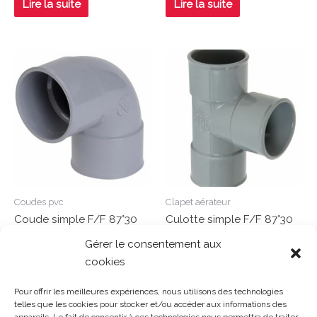
Lire la suite
Lire la suite
sur
sur
5
5
Coudes pvc
Clapet aérateur
Coude simple F/F 87°30
Culotte simple F/F 87°30
D50 – CJ88
D40 – BH188
Gérer le consentement aux
cookies
Note
Note
0
0
Lire la suite
Lire la suite
sur
sur
Pour offrir les meilleures expériences, nous utilisons des technologies
5
5
telles que les cookies pour stocker et/ou accéder aux informations des