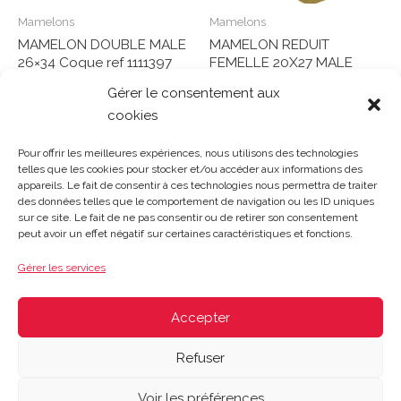
Mamelons
Mamelons
MAMELON DOUBLE MALE
MAMELON REDUIT
26×34 Coque ref 1111397
FEMELLE 20X27 MALE
15X21 Coque ref 1111984
Gérer le consentement aux
Note
cookies
0
Lire la suite
Note
sur
0
Lire la suite
5
sur
Pour offrir les meilleures expériences, nous utilisons des technologies
5
telles que les cookies pour stocker et/ou accéder aux informations des
appareils. Le fait de consentir à ces technologies nous permettra de traiter
des données telles que le comportement de navigation ou les ID uniques
sur ce site. Le fait de ne pas consentir ou de retirer son consentement
Gosset Matériaux 2023 © Tous droits réservés |
Mentions
peut avoir un effet négatif sur certaines caractéristiques et fonctions.
légales
|
CGV
|
Politique de confidentialité
|
Contact
| 03 21
48 40 08
Gérer les services
Du lundi au vendredi : 8h-12h30 | 14h-18h
Le samedi : 8h-12h
Accepter
Refuser
Voir les préférences