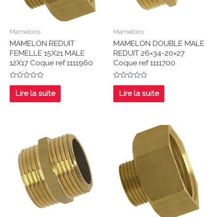
Mamelons
Mamelons
MAMELON REDUIT
MAMELON DOUBLE MALE
FEMELLE 15X21 MALE
REDUIT 26×34-20×27
12X17 Coque ref 1111960
Coque ref 1111700
Note
Note
0
0
Lire la suite
Lire la suite
sur
sur
5
5