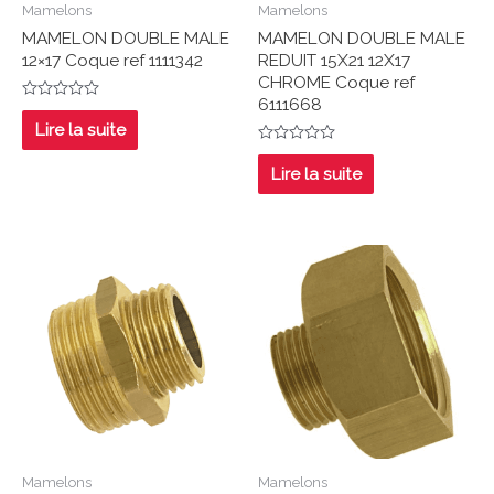
Mamelons
Mamelons
MAMELON DOUBLE MALE
MAMELON DOUBLE MALE
12×17 Coque ref 1111342
REDUIT 15X21 12X17
CHROME Coque ref
6111668
Note
0
Lire la suite
sur
5
Note
0
Lire la suite
sur
5
Mamelons
Mamelons