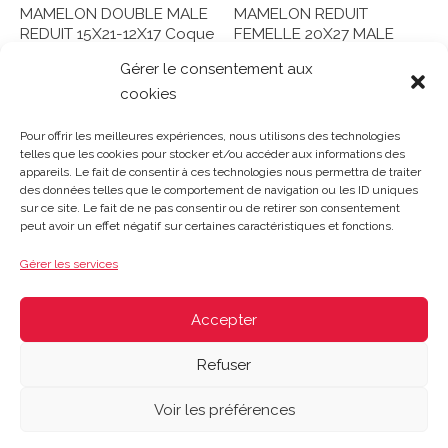
MAMELON DOUBLE MALE
MAMELON REDUIT
REDUIT 15X21-12X17 Coque
FEMELLE 20X27 MALE
ref 1111663
15X21 Coque ref 1111984
Gérer le consentement aux
cookies
Note
Note
0
0
Lire la suite
Lire la suite
sur
sur
Pour offrir les meilleures expériences, nous utilisons des technologies
5
5
telles que les cookies pour stocker et/ou accéder aux informations des
appareils. Le fait de consentir à ces technologies nous permettra de traiter
des données telles que le comportement de navigation ou les ID uniques
sur ce site. Le fait de ne pas consentir ou de retirer son consentement
Gosset Matériaux 2023 © Tous droits réservés |
Mentions
peut avoir un effet négatif sur certaines caractéristiques et fonctions.
légales
|
CGV
|
Politique de confidentialité
|
Contact
| 03 21
48 40 08
Gérer les services
Du lundi au vendredi : 8h-12h30 | 14h-18h
Le samedi : 8h-12h
Accepter
Refuser
Voir les préférences