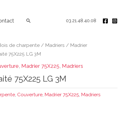
ontact
Rechercher
03.21.48.40.08
Bois de charpente
/
Madriers
/
Madrier
aité 75X225 LG 3M
verture
,
Madrier 75X225
,
Madriers
aité 75X225 LG 3M
arpente
,
Couverture
,
Madrier 75X225
,
Madriers