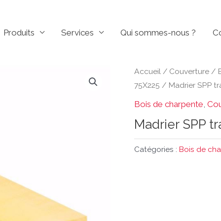
Produits
Services
Qui sommes-nous ?
C
Accueil
/
Couverture
/
75X225
/ Madrier SPP tr
Bois de charpente
,
Cou
Madrier SPP tr
Catégories :
Bois de ch