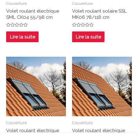
Couverture
Couverture
Volet roulant électrique
Volet roulant solaire SSL
SML CK04 55/98 cm
MK06 78/118 cm
Note
Note
0
0
Lire la suite
Lire la suite
sur
sur
5
5
Couverture
Couverture
Volet roulant électrique
Volet roulant électrique
SML CK02 55/78 cm
SML MK08 78/140 cm