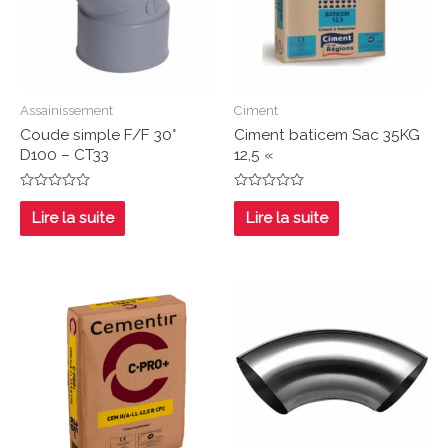
Assainissement
Ciment
Coude simple F/F 30°
Ciment baticem Sac 35KG
D100 – CT33
12,5 «
Note
Note
0
0
Lire la suite
Lire la suite
sur
sur
5
5