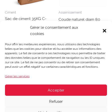
Ciment
Assainissement
Sac de ciment 35KG C-
Coude naturel diam 80
PRO+ CEMII/A42,5 R NF
Gérer le consentement aux
Note
cookies
0
Lire la suite
Note
sur
0
Lire la suite
5
sur
Pour offrir les meilleures expériences, nous utilisons des technologies
5
telles que les cookies pour stocker et/ou accéder aux informations des
appareils. Le fait de consentir à ces technologies nous permettra de traiter
des données telles que le comportement de navigation ou les ID uniques
sur ce site. Le fait de ne pas consentir ou de retirer son consentement
Gosset Matériaux 2023 © Tous droits réservés |
Mentions
peut avoir un effet négatif sur certaines caractéristiques et fonctions.
légales
|
CGV
|
Politique de confidentialité
|
Contact
| 03 21
48 40 08
Gérer les services
Du lundi au vendredi : 8h-12h30 | 14h-18h
Le samedi : 8h-12h
Accepter
Refuser