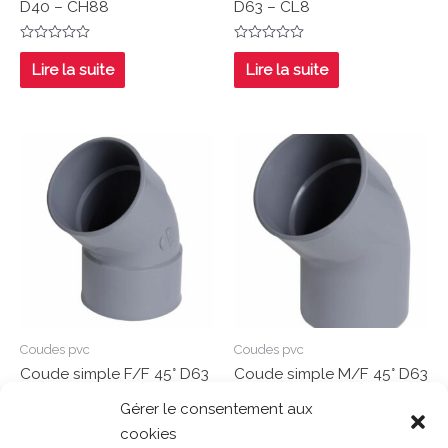
D40 – CH88
D63 – CL8
Note
Note
0
0
Lire la suite
Lire la suite
sur
sur
5
5
Coudes pvc
Coudes pvc
Coude simple F/F 45° D63
Coude simple M/F 45° D63
– CL44
– CL4
Gérer le consentement aux
cookies
Note
Note