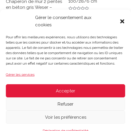
100/28/6 cm
Chaperon de mur 2 pentes
en béton gris Weser –
49/45/4,2+6,1 cm
Note
Gérer le consentement aux
0
Lire la suite
sur
cookies
5
Note
0
Lire la suite
sur
Pour offrir les meilleures expériences, nous utilisons des technologies
5
telles que les cookies pour stocker et/ou accéder aux informations des
appareils. Le fait de consentir à ces technologies nous permettra de traiter
des données telles que le comportement de navigation ou les ID uniques
sur ce site. Le fait de ne pas consentir ou de retirer son consentement
Gosset Matériaux 2023 © Tous droits réservés |
Mentions
peut avoir un effet négatif sur certaines caractéristiques et fonctions.
légales
|
CGV
|
Politique de confidentialité
|
Contact
| 03 21
48 40 08
Gérer les services
Du lundi au vendredi : 8h-12h30 | 14h-18h
Le samedi : 8h-12h
Accepter
Refuser
Voir les préférences
Déclaration de confidentialité