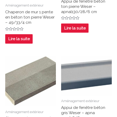
Appui de fenêtre béton
Aménagement extérieur
ton pierre Weser –
apnal130/28/6 cm
Chaperon de mur 1 pente
en béton ton pierre Weser
– 49/33/4 cm
Note
0
Lire la suite
sur
5
Note
0
Lire la suite
sur
5
Aménagement extérieur
Appui de fenêtre béton
Aménagement extérieur
gris Weser – apna