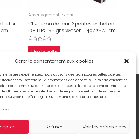
Aménagement extérieur
n béton
Chaperon de mur 2 pentes en béton
4 cm
OPTIPOSE gris Weser – 49/28/4 cm
Note
0
Lire la suite
sur
5
Gérer le consentement aux cookies
les meilleures expériences, nous utilisons des technologies telles que les
 stocker et/ou accéder aux informations des appareils. Le fait de consentir à
ntialité
|
Contact
| 03 21 48 40 08
gies nous permettra de traiter des données telles que le comportement de
 les ID uniques sur ce site. Le fait de ne pas consentir ou de retirer son
 peut avoir un effet négatif sur certaines caractéristiques et fonctions.
rvices
cepter
Refuser
Voir les préférences