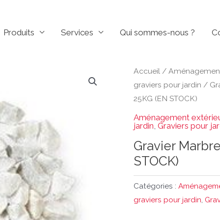
Produits
Services
Qui sommes-nous ?
C
Accueil
/
Aménagement 
graviers pour jardin
/
Gra
25KG (EN STOCK)
Aménagement extérie
jardin
,
Graviers pour jar
Gravier Marbr
STOCK)
Catégories :
Aménagemen
graviers pour jardin
,
Grav