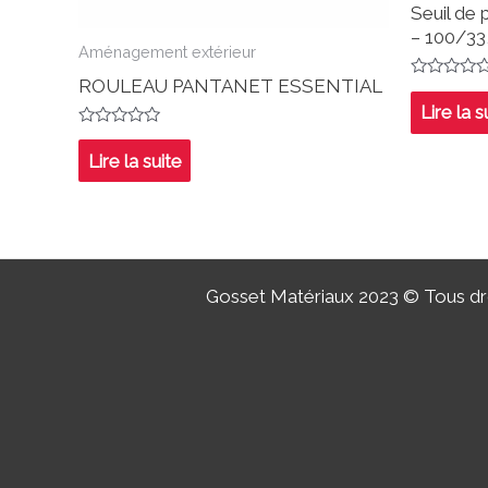
Seuil de
– 100/33
Aménagement extérieur
ROULEAU PANTANET ESSENTIAL
Note
0
Lire la s
sur
5
Note
0
Lire la suite
sur
5
Gosset Matériaux 2023 © Tous dro