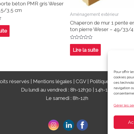
 porte béton PMR gris Weser
,5/3,5 cm
Aménagement extérieur
Chaperon de mur 1 pente e
ton pierre Weser – 49/33/
uite
Note
0
Lire la suite
sur
5
Pour offrir 
cookies pour
its réservés |
Mentions légales
|
CGV
|
Politique de confide
ces technolo
navigation ou
Du lundi au vendredi : 8h-12h30 | 14h-18h
consentement
Le samedi : 8h-12h
Gérer les se
Ac