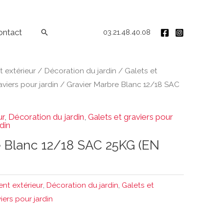
ontact
Rechercher
03.21.48.40.08
extérieur
/
Décoration du jardin
/
Galets et
viers pour jardin
/ Gravier Marbre Blanc 12/18 SAC
ur
,
Décoration du jardin
,
Galets et graviers pour
din
e Blanc 12/18 SAC 25KG (EN
t extérieur
,
Décoration du jardin
,
Galets et
iers pour jardin