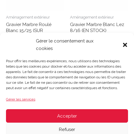
Aménagement extérieur
Aménagement extérieur
Gravier Marbre Roulé
Gravier Marbre Blanc Lez
Blanc 15/25 (SUR
8/16 (EN STOCK)
COMMANDE)
Gérer le consentement aux
Note
0
cookies
Lire la suite
Note
sur
0
Lire la suite
5
sur
Pour offrir les meilleures expériences, nous utilisons des technologies
5
telles que les cookies pour stocker et/ou accéder aux informations des
appareils. Le fait de consentir à ces technologies nous permettra de traiter
des données telles que le comportement de navigation ou les ID uniques
sur ce site. Le fait de ne pas consentir ou de retirer son consentement
Gosset Matériaux 2023 © Tous droits réservés |
Mentions
peut avoir un effet négatif sur certaines caractéristiques et fonctions.
légales
|
CGV
|
Politique de confidentialité
|
Contact
| 03 21
48 40 08
Gérer les services
Du lundi au vendredi : 8h-12h30 | 14h-18h
Le samedi : 8h-12h
Accepter
Refuser