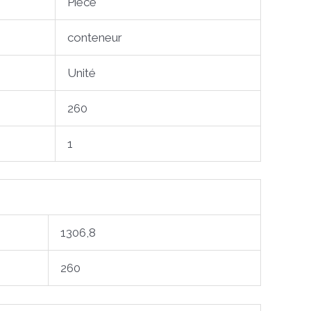
Pièce
conteneur
Unité
260
1
1306,8
260