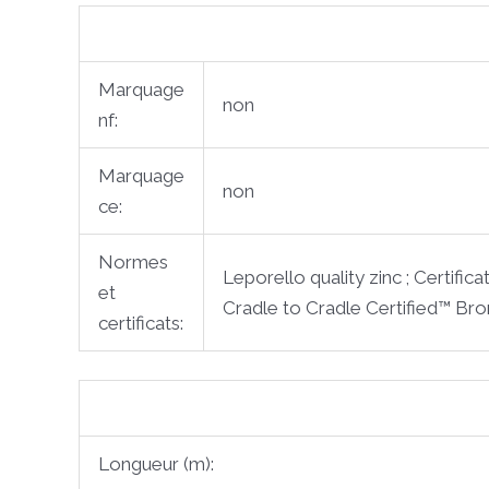
Marquage
non
nf:
Marquage
non
ce:
Normes
Leporello quality zinc ; Certifi
et
Cradle to Cradle Certified™ Bro
certificats:
Longueur (m):