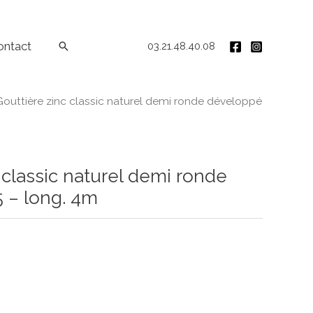
ontact
Rechercher
03.21.48.40.08
outtière zinc classic naturel demi ronde développé
 classic naturel demi ronde
 – long. 4m